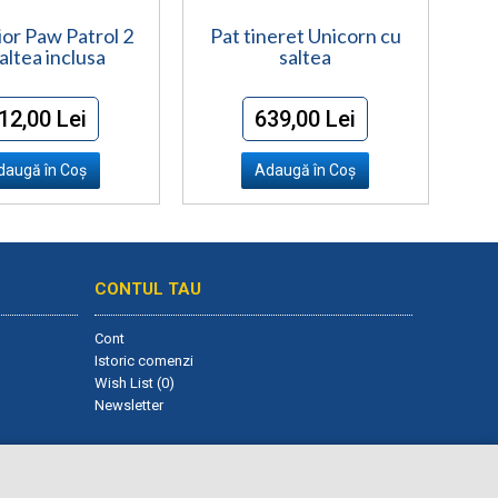
ior Paw Patrol 2
Pat tineret Unicorn cu
Ju
altea inclusa
saltea
12,00 Lei
639,00 Lei
daugă în Coş
Adaugă în Coş
CONTUL TAU
Cont
Istoric comenzi
Wish List (
0
)
Newsletter