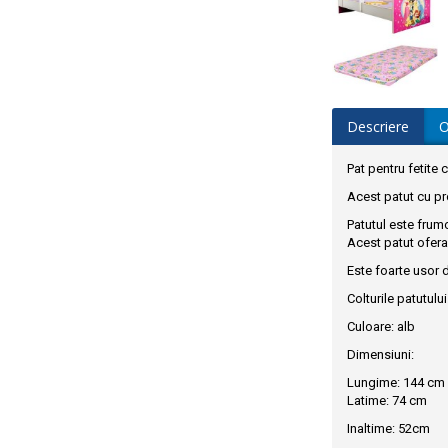
Descriere
O
Pat pentru fetite 
Acest patut cu pr
Patutul este frum
Acest patut ofera 
Este foarte usor 
Colturile patutulu
Culoare: alb
Dimensiuni:
Lungime: 144 cm
Latime: 74 cm
Inaltime: 52cm