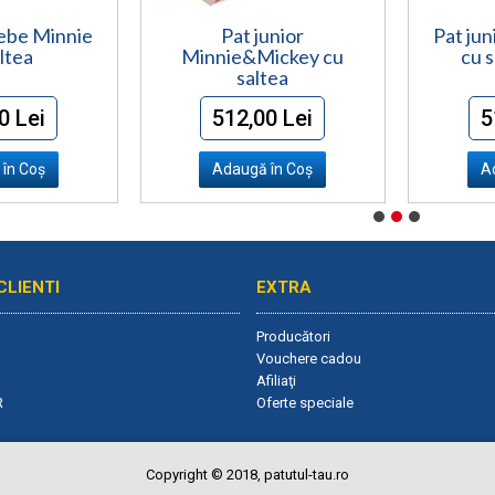
Bebe Minnie
Pat junior
Pat jun
ltea
Minnie&Mickey cu
cu s
saltea
0 Lei
512,00 Lei
5
în Coş
Adaugă în Coş
A
CLIENTI
EXTRA
Producători
Vouchere cadou
Afiliaţi
R
Oferte speciale
Copyright © 2018, patutul-tau.ro