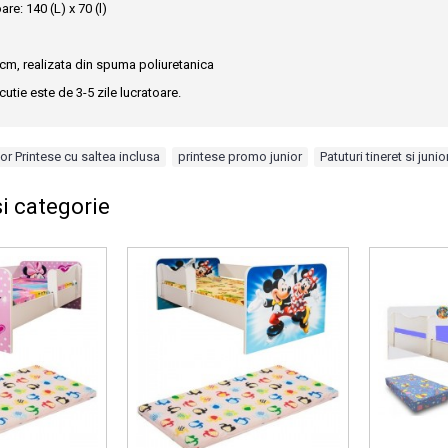
are: 140 (L) x 70 (l)
cm, realizata din spuma poliuretanica
utie este de 3-5 zile lucratoare.
ior Printese cu saltea inclusa
,
printese promo junior
,
Patuturi tineret si junio
i categorie