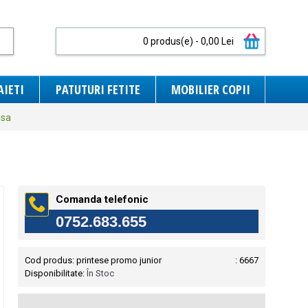
0 produs(e) - 0,00 Lei
AIETI
PATUTURI FETITE
MOBILIER COPII
usa
Comanda telefonic
0752.683.655
Cod produs:
printese promo junior
: 6667
Disponibilitate:
În Stoc