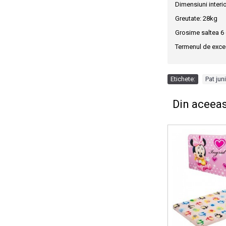
Dimensiuni interio
Greutate: 28kg
Grosime saltea 6 
Termenul de excec
Etichete:
Pat jun
Din aceeas