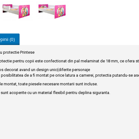
pinii (0)
cu protectie Printese
otectie pentru copii este confectionat din pal melaminat de 18 mm, ce ofera stab
os decorat avand un design unic(diferite personaje
posibilitatea de a fi montat pe orice latura a camerei, protectia putandu-se as
de montat, toate piesele necesare montarii sunt incluse.
i sunt acoperite cu un material flexibil pentru deplina siguranta.