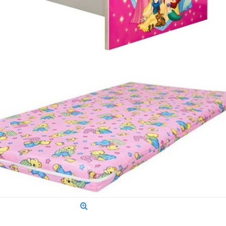
cyborg
Pat masina Spider Man
Pat masina FMQ
lumini
i
573,00 Lei
1.001,00 Le
ş
Adaugă în Coş
Adaugă în Coş