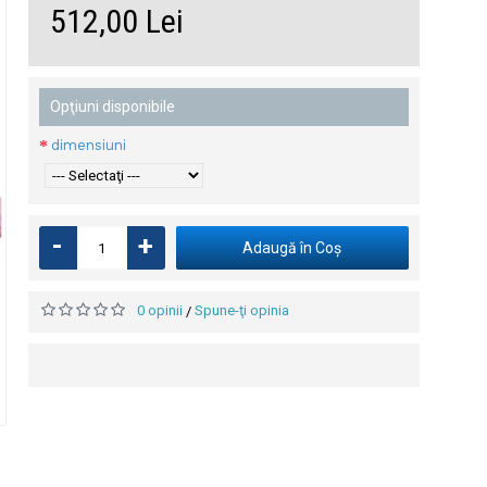
512,00 Lei
 cu
i
Opţiuni disponibile
dimensiuni
-
+
Adaugă în Coş
0 opinii
Spune-ţi opinia
/