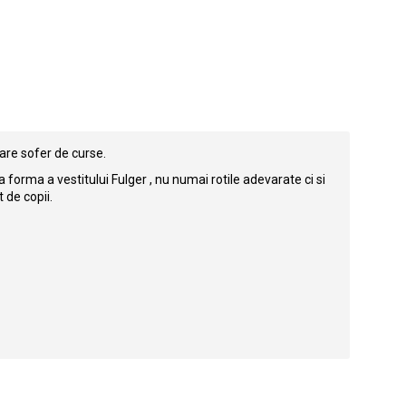
mare sofer de curse.
orma a vestitului Fulger , nu numai rotile adevarate ci si
 de copii.