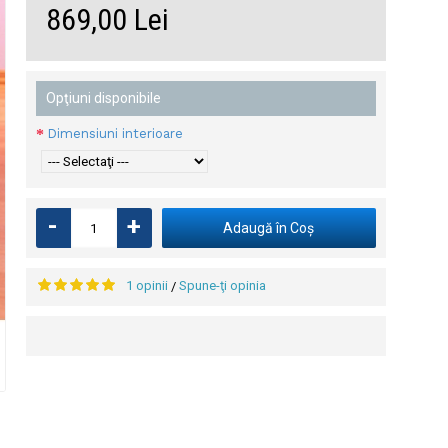
869,00 Lei
 cu
i
Opţiuni disponibile
Dimensiuni interioare
-
+
Adaugă în Coş
1 opinii
Spune-ţi opinia
/