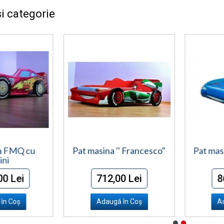
i categorie
a FMQ cu
Pat masina '' Francesco"
Pat mas
ini
00 Lei
712,00 Lei
8
în Coş
Adaugă în Coş
A