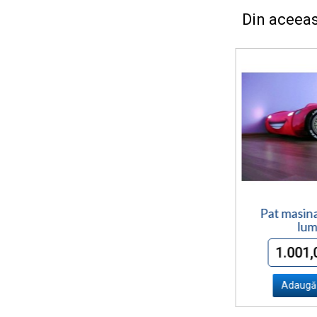
Din aceeas
Pat copii masina
Pat masin
"Fulger"
lum
562,00 Lei
1.001,
Adaugă în Coş
Adaugă 