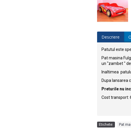
Descriere
O
Patutul este spe
Pat masina Fulge
un "zambet " de 
Inaltimea patul
Dupa lansarea co
Preturile nu in
Cost transport: 6
Etichete:
Pat ma