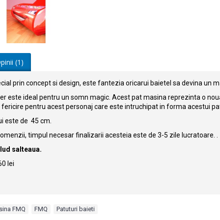
pinii (1)
cial prin concept si design, este fantezia oricarui baietel sa devina un 
r este ideal pentru un somn magic. Acest pat masina reprezinta o noua f
fericire pentru acest personaj care este intruchipat in forma acestui pat
ui este de 45 cm.
menzii, timpul necesar finalizarii acesteia este de 3-5 zile lucratoare. .
clud salteaua.
0 lei
sina FMQ
,
FMQ
,
Patuturi baieti