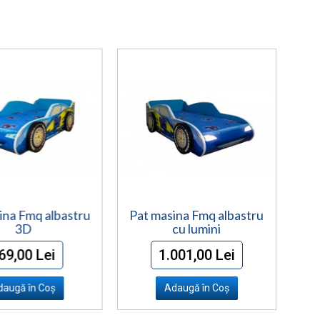
ina Fmq albastru
Pat masina Fmq albastru
3D
cu lumini
69,00 Lei
1.001,00 Lei
daugă în Coş
Adaugă în Coş