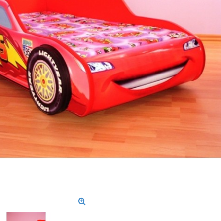
cyborg
Pat masina Spider Man
Pat masina FMQ
lumini
i
573,00 Lei
1.001,00 Le
ş
Adaugă în Coş
Adaugă în Coş