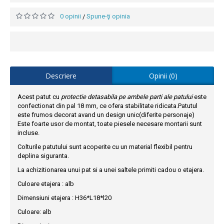
0 opinii
Spune-ţi opinia
/
Descriere
Opinii (0)
Acest patut cu
protectie detasabila pe ambele parti ale patului
este
confectionat din pal 18 mm, ce ofera stabilitate ridicata.Patutul
este frumos decorat avand un design unic(diferite personaje)
Este foarte usor de montat, toate piesele necesare montarii sunt
incluse.
Colturile patutului sunt acoperite cu un material flexibil pentru
deplina siguranta.
La achizitionarea unui pat si a unei saltele primiti cadou o etajera.
Culoare etajera : alb
Dimensiuni etajera : H36*L18*l20
Culoare: alb