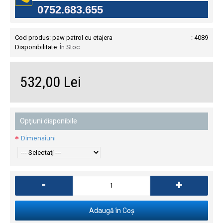
0752.683.655
Cod produs:
paw patrol cu etajera
: 4089
Disponibilitate:
În Stoc
532,00 Lei
Opţiuni disponibile
Dimensiuni
-
+
Adaugă în Coş