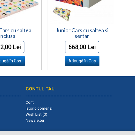
Cars cu saltea
Junior Cars cu saltea si
inclusa
sertar
2,00 Lei
668,00 Lei
ugă în Coş
Adaugă în Coş
CONTUL TAU
Cont
Istoric comenzi
Wish List (
0
)
Newsletter