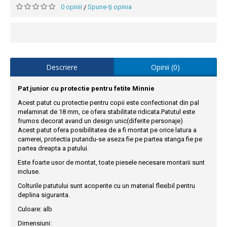
0 opinii
Spune-ţi opinia
/
Descriere
Opinii (0)
Pat junior cu protectie pentru fetite Minnie
Acest patut cu protectie pentru copii este confectionat din pal
melaminat de 18 mm, ce ofera stabilitate ridicata.Patutul este
frumos decorat avand un design unic(diferite personaje)
Acest patut ofera posibilitatea de a fi montat pe orice latura a
camerei, protectia putandu-se aseza fie pe partea stanga fie pe
partea dreapta a patului.
Este foarte usor de montat, toate piesele necesare montarii sunt
incluse.
Colturile patutului sunt acoperite cu un material flexibil pentru
deplina siguranta.
Culoare: alb
Dimensiuni: