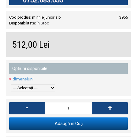
0752.683.655
Cod produs:
minnie junior alb
: 3956
Disponibilitate:
În Stoc
512,00 Lei
Opţiuni disponibile
dimensiuni
-
+
Adaugă în Coş