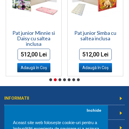
Pat junior Minnie si
Pat junior Simba cu
Daisy cu saltea
saltea inclusa
inclusa
512,00 Lei
512,00 Lei
Adaugă în Coş
Adaugă în Coş
INFORMATII
Inchide
SERVICII CLIENTI
Aceast site web folosește cookie-uri pentru a
EXTRA
îmbunătăți experiența de navigare și a asigura